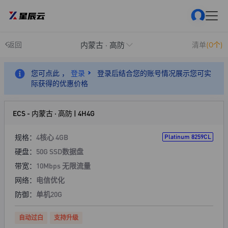
内蒙古 · 高防
返回
清单
(0个)
您可点此 ，
登录
登录后结合您的账号情况展示您可实
际获得的优惠价格
ECS - 内蒙古 · 高防 | 4H4G
规格：
4核心 4GB
Platinum 8259CL
硬盘：
50G SSD数据盘
带宽：
10Mbps 无限流量
网络：
电信优化
防御：
单机20G
自动过白
支持升级