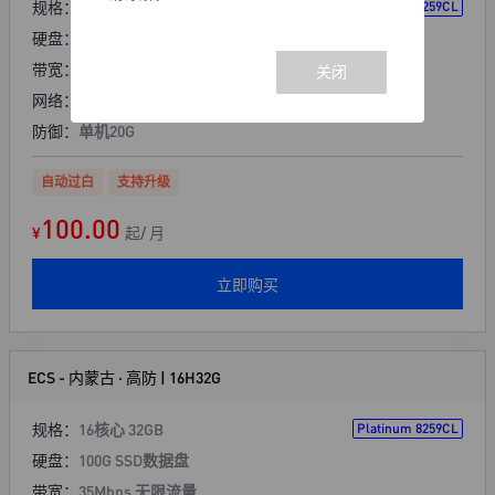
规格：
16核心 16GB
Platinum 8259CL
硬盘：
90G SSD数据盘
带宽：
30Mbps 无限流量
网络：
电信优化
防御：
单机20G
自动过白
支持升级
100.00
¥
起/ 月
立即购买
ECS - 内蒙古 · 高防 | 16H32G
规格：
16核心 32GB
Platinum 8259CL
硬盘：
100G SSD数据盘
带宽：
35Mbps 无限流量