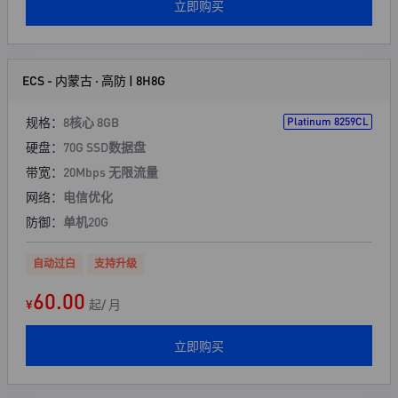
立即购买
ECS - 内蒙古 · 高防 | 8H8G
规格：
8核心 8GB
Platinum 8259CL
硬盘：
70G SSD数据盘
带宽：
20Mbps 无限流量
网络：
电信优化
防御：
单机20G
自动过白
支持升级
60.00
¥
起/ 月
立即购买