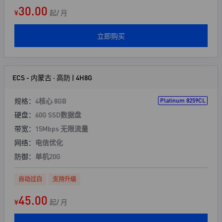
30.00
¥
起/ 月
立即购买
ECS - 内蒙古 · 高防 | 4H8G
规格：
4核心 8GB
Platinum 8259CL
硬盘：
60G SSD数据盘
带宽：
15Mbps 无限流量
网络：
电信优化
防御：
单机20G
自动过白
支持升级
45.00
¥
起/ 月