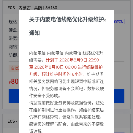
ECS - 内蒙古 · 高防 | 8H16G
×
关于内蒙电信线路优化升级维护
规格：
8核心 16GB
Platinum 8259CL
硬盘：
80G SSD数据盘
通知
带宽：
25Mbps 无限流量
网络：
电信优化
内蒙电信 内蒙电信 内蒙电信 线路优化升
防御：
单机20G
级需要，
计划于 2026年8月9日 23:59
至 2026年8月10日 06:00 进行线路维护
自动过白
支持升级
升级，预计维护时间约 6小时。
维护期间
80.00
相关服务器网络可能出现短暂中断或断连
¥
起/ 月
情况，但服务器设备不会断电，数据及硬
件安全不受影响。
立即购买
请您提前做好业务安排及数据备份，避免
在维护期间进行重要操作。如维护结束后
仍存在网络异常，请及时联系客服处理。
ECS - 内蒙古 · 高防 | 16H16G
感谢您的理解与配合，由此带来的不便敬
请谅解。