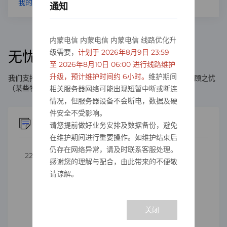
我的工单
提交工单
通知
内蒙电信 内蒙电信 内蒙电信 线路优化升
级需要，
计划于 2026年8月9日 23:59
无忧退款政策
至 2026年8月10日 06:00 进行线路维护
升级，预计维护时间约 6小时。
维护期间
我们支持您在购买后的24小时内无理由退款，让您购买无后顾之忧
（某些特殊产品除外）。
相关服务器网络可能出现短暂中断或断连
情况，但服务器设备不会断电，数据及硬
件安全不受影响。
退款政策
请您提前做好业务安排及数据备份，避免
在维护期间进行重要操作。如维护结束后
仍存在网络异常，请及时联系客服处理。
222
感谢您的理解与配合，由此带来的不便敬
请谅解。